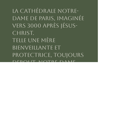
La Cathédrale Notre-
Dame de Paris, imaginée
vers 3000 après Jésus-
Christ.
Telle une mère
bienveillante et
protectrice, toujours
debout, Notre-Dame
veille sur
ces lieux redevenus
sauvages.
Subscribe Form