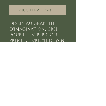
Ajouter au panier
Dessin au graphite
d'imagination. crée
pour illustrer mon
premier livre. "le dessin
réaliste: Toutes les
clefs pour
progresser".
Subscribe Form